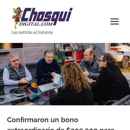
Saltar
al
contenido
MENÚ
Las
noticias
al
instante
Confirmaron un bono