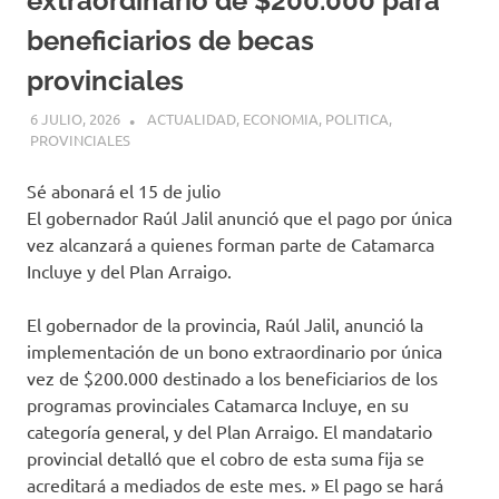
extraordinario de $200.000 para
beneficiarios de becas
provinciales
6 JULIO, 2026
H P
ACTUALIDAD
,
ECONOMIA
,
POLITICA
,
PROVINCIALES
Sé abonará el 15 de julio
El gobernador Raúl Jalil anunció que el pago por única
vez alcanzará a quienes forman parte de Catamarca
Incluye y del Plan Arraigo.
El gobernador de la provincia, Raúl Jalil, anunció la
implementación de un bono extraordinario por única
vez de $200.000 destinado a los beneficiarios de los
programas provinciales Catamarca Incluye, en su
categoría general, y del Plan Arraigo. El mandatario
provincial detalló que el cobro de esta suma fija se
acreditará a mediados de este mes. » El pago se hará