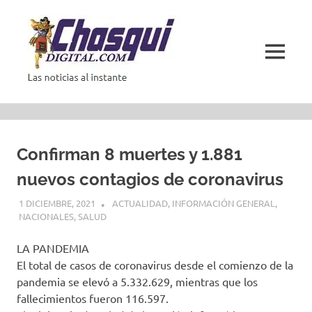
Saltar
al
contenido
MENÚ
Las
noticias
al
instante
Confirman 8 muertes y 1.881
nuevos contagios de coronavirus
1 DICIEMBRE, 2021
ACTUALIDAD
,
INFORMACIÓN GENERAL
,
NACIONALES
,
SALUD
LA PANDEMIA
El total de casos de coronavirus desde el comienzo de la
pandemia se elevó a 5.332.629, mientras que los
fallecimientos fueron 116.597.