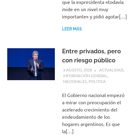
que la expresidenta «todavía
mide en un nivel muy
importante» y pidió agotar[…]
LEER MÁS
Entre privados, pero
con riesgo público
3 AGOSTO, 2026
H P
ACTUALIDAD
,
INFORMACIÓN GENERAL
,
NACIONALES
,
POLITICA
El Gobierno nacional empezó
a mirar con preocupación el
acelerado crecimiento del
endeudamiento de los
hogares argentinos. Es que
la[…]