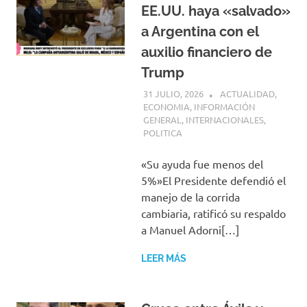
EE.UU. haya «salvado»
a Argentina con el
auxilio financiero de
Trump
31 JULIO, 2026
H P
ACTUALIDAD
,
ECONOMIA
,
INFORMACIÓN
GENERAL
,
INTERNACIONALES
,
POLITICA
«Su ayuda fue menos del
5%»El Presidente defendió el
manejo de la corrida
cambiaria, ratificó su respaldo
a Manuel Adorni[…]
LEER MÁS