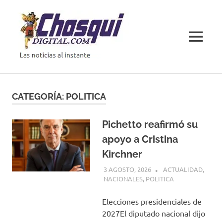
Saltar
al
contenido
MENÚ
Las
noticias
al
CATEGORÍA:
POLITICA
instante
Pichetto reafirmó su
apoyo a Cristina
Kirchner
3 AGOSTO, 2026
H P
ACTUALIDAD
,
NACIONALES
,
POLITICA
Elecciones presidenciales de
2027El diputado nacional dijo