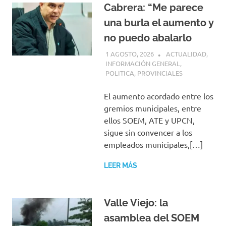
Cabrera: “Me parece
una burla el aumento y
no puedo abalarlo
1 AGOSTO, 2026
H P
ACTUALIDAD
,
INFORMACIÓN GENERAL
,
POLITICA
,
PROVINCIALES
El aumento acordado entre los
gremios municipales, entre
ellos SOEM, ATE y UPCN,
sigue sin convencer a los
empleados municipales,[…]
LEER MÁS
Valle Viejo: la
asamblea del SOEM