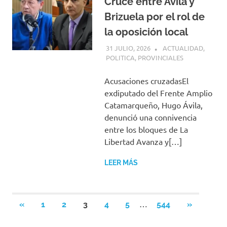
Cruce entre Ávila y
Brizuela por el rol de
la oposición local
31 JULIO, 2026
H P
ACTUALIDAD
,
POLITICA
,
PROVINCIALES
Acusaciones cruzadasEl
exdiputado del Frente Amplio
Catamarqueño, Hugo Ávila,
denunció una connivencia
entre los bloques de La
Libertad Avanza y[…]
LEER MÁS
Paginación
…
ENTRADAS
SIGUIENT
«
1
2
3
4
5
544
»
ANTERIORES
ENTRADA
de