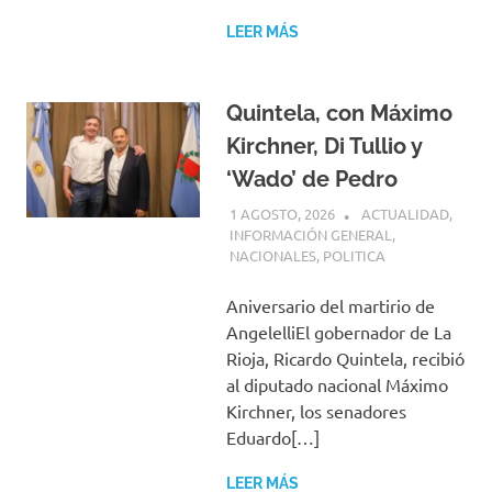
LEER MÁS
Quintela, con Máximo
Kirchner, Di Tullio y
‘Wado’ de Pedro
1 AGOSTO, 2026
H P
ACTUALIDAD
,
INFORMACIÓN GENERAL
,
NACIONALES
,
POLITICA
Aniversario del martirio de
AngelelliEl gobernador de La
Rioja, Ricardo Quintela, recibió
al diputado nacional Máximo
Kirchner, los senadores
Eduardo[…]
LEER MÁS