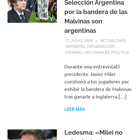
Selección Argentina
por la bandera de las
Malvinas son
argentinas
31 JULIO, 2026
H P
ACTUALIDAD
,
DEPORTES
,
INFORMACIÓN
GENERAL
,
NACIONALES
,
POLITICA
Durante una entrevistaEl
presidente Javier Milei
cuestionó a los jugadores por
exhibir la bandera de Malvinas
tras ganarle a Inglaterra.[…]
LEER MÁS
Ledesma: «Milei no