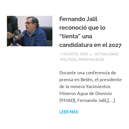
Fernando Jalil
reconoció que lo
“tienta” una
candidatura en el 2027
1 AGOSTO, 2026
H P
ACTUALIDAD
,
POLITICA
,
PROVINCIALES
Durante una conferencia de
prensa en Belén, el presidente
de la minera Yacimientos
Mineros Agua de Dionisio
(YMAD), Fernando Jalil,[…]
LEER MÁS