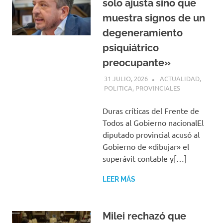
solo ajusta sino que
muestra signos de un
degeneramiento
psiquiátrico
preocupante»
31 JULIO, 2026
H P
ACTUALIDAD
,
POLITICA
,
PROVINCIALES
Duras críticas del Frente de
Todos al Gobierno nacionalEl
diputado provincial acusó al
Gobierno de «dibujar» el
superávit contable y[…]
LEER MÁS
Milei rechazó que