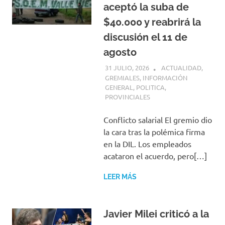
aceptó la suba de
$40.000 y reabrirá la
discusión el 11 de
agosto
31 JULIO, 2026
H P
ACTUALIDAD
,
GREMIALES
,
INFORMACIÓN
GENERAL
,
POLITICA
,
PROVINCIALES
Conflicto salarial El gremio dio
la cara tras la polémica firma
en la DIL. Los empleados
acataron el acuerdo, pero[…]
LEER MÁS
Javier Milei criticó a la