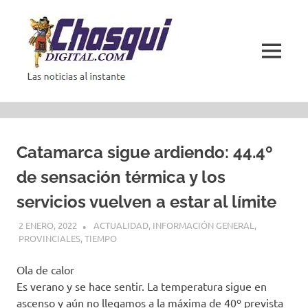
Saltar
al
contenido
MENÚ
Las
noticias
al
instante
Catamarca sigue ardiendo: 44.4º
de sensación térmica y los
servicios vuelven a estar al límite
2 ENERO, 2022
ACTUALIDAD
,
INFORMACIÓN GENERAL
,
PROVINCIALES
,
TIEMPO
Ola de calor
Es verano y se hace sentir. La temperatura sigue en
ascenso y aún no llegamos a la máxima de 40º prevista