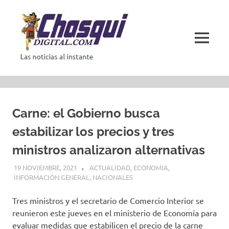
Saltar
al
contenido
MENÚ
Las
noticias
al
instante
Carne: el Gobierno busca
estabilizar los precios y tres
ministros analizaron alternativas
19 NOVIEMBRE, 2021
ACTUALIDAD
,
ECONOMIA
,
INFORMACIÓN GENERAL
,
NACIONALES
Tres ministros y el secretario de Comercio Interior se
reunieron este jueves en el ministerio de Economía para
evaluar medidas que estabilicen el precio de la carne