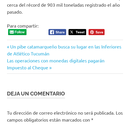
cerca del récord de 903 mil toneladas registrado el año
pasado.
Para compartir:
Entrada
Navegación
Un pibe catamarqueño busca su lugar en las Inferiores
anterior:
de Atlético Tucumán
de
Siguiente
Las operaciones con monedas digitales pagarán
entrada:
Impuesto al Cheque
entradas
DEJA UN COMENTARIO
Tu dirección de correo electrónico no será publicada.
Los
campos obligatorios están marcados con
*