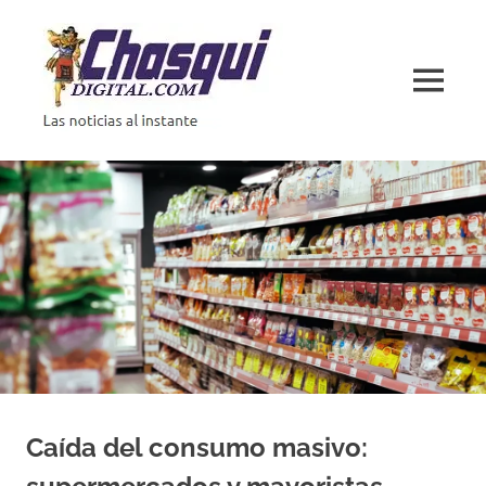
Saltar
al
contenido
MENÚ
Las
noticias
al
instante
Caída del consumo masivo: