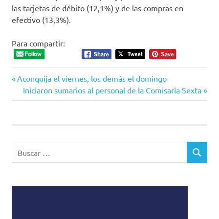
las tarjetas de débito (12,1%) y de las compras en
efectivo (13,3%).
Para compartir:
Entrada
Navegación
Aconquija el viernes, los demás el domingo
anterior:
Siguiente
Iniciaron sumarios al personal de la Comisaría Sexta
de
entrada:
entradas
Buscar:
BUSCAR