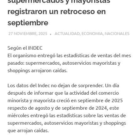
supermercados y mayoristas
registraron un retroceso en
septiembre
27 NOVIEMBRE, 2025
H P
ACTUALIDAD
,
ECONOMIA
,
NACIONALES
Según el INDEC
El organismo entregó las estadísticas de ventas del mes
pasado: supermercados, autoservicios mayoristas y
shoppings arrojaron caídas.
Los datos del Indec no dejan de sorprender. Un día
después de informar que la actividad del comercio
minorista y mayorista creció en septiembre de 2025
respecto de agosto y de septiembre de 2024, este
miércoles entregó las estadísticas sobre las ventas de
supermercados, autoservicios mayoristas y shoppings
que arrojan caídas.