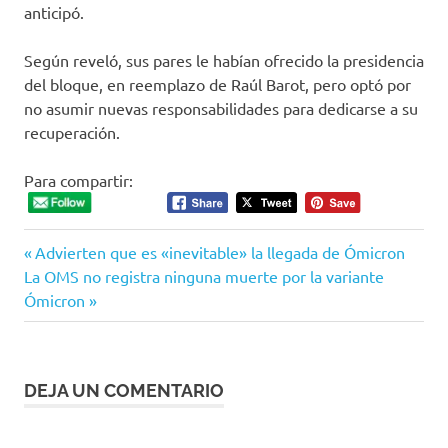
anticipó.
Según reveló, sus pares le habían ofrecido la presidencia
del bloque, en reemplazo de Raúl Barot, pero optó por
no asumir nuevas responsabilidades para dedicarse a su
recuperación.
Para compartir:
Entrada
Navegación
Advierten que es «inevitable» la llegada de Ómicron
Siguiente
anterior:
La OMS no registra ninguna muerte por la variante
de
entrada:
Ómicron
entradas
DEJA UN COMENTARIO