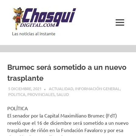
Saltar
al
contenido
MENÚ
Las
noticias
al
instante
Brumec será sometido a un nuevo
trasplante
5 DICIEMBRE, 2021
ACTUALIDAD
,
INFORMACIÓN GENERAL
,
POLITICA
,
PROVINCIALES
,
SALUD
POLÍTICA
El senador por la Capital Maximiliano Brumec (FdT)
reveló que el 16 de diciembre será sometido a un nuevo
trasplante de riñón en la Fundación Favaloro y por esa