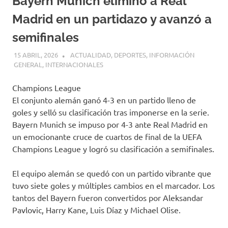
Bayern Munich eliminó a Real
Madrid en un partidazo y avanzó a
semifinales
15 ABRIL, 2026
H P
ACTUALIDAD
,
DEPORTES
,
INFORMACIÓN
GENERAL
,
INTERNACIONALES
Champions League
El conjunto alemán ganó 4-3 en un partido lleno de
goles y selló su clasificación tras imponerse en la serie.
Bayern Munich se impuso por 4-3 ante Real Madrid en
un emocionante cruce de cuartos de final de la UEFA
Champions League y logró su clasificación a semifinales.
El equipo alemán se quedó con un partido vibrante que
tuvo siete goles y múltiples cambios en el marcador. Los
tantos del Bayern fueron convertidos por Aleksandar
Pavlovic, Harry Kane, Luis Díaz y Michael Olise.