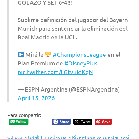
GOLAZO Y SET 6-4!!!
Sublime definición del jugador del Bayern
Munich para sentenciar la eliminación del
Real Madrid en la UCL.
Mirá la
#ChampionsLeague
en el
Plan Premium de
#DisneyPlus
pic.twitter.com/LGtvuIdKqN
— ESPN Argentina (@ESPNArgentina)
April 15, 2026
Para compartir:
Entrada
¡Locura total! Entradas para River-Boca ya cuestan casi