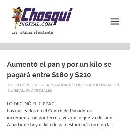
Saltar
al
contenido
MENÚ
Las
noticias
al
instante
Aumentó el pan y por un kilo se
pagará entre $180 y $210
2 DICIEMBRE, 2021
ACTUALIDAD
,
ECONOMIA
,
INFORMACIÓN
GENERAL
,
PROVINCIALES
LO DECIDIÓ EL CIPPAC
Los nucleados en el Centro de Panaderos
incrementaron por tercera vez en lo que va del año.
A partir de hoy el kilo de pan estará más caro en las