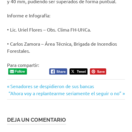
y 40 mm, pudiendo ser superados de forma puntual.
Informe e Infografía:
• Lic. Uriel Flores – Obs. Clima FH-UNCa.
• Carlos Zamora – Área Técnica, Brigada de Incendios
Forestales.
Para compartir:
Entrada
Navegación
Senadores se despidieron de sus bancas
Siguiente
anterior:
“Ahora voy a replantearme seriamente el seguir o no”
de
entrada:
entradas
DEJA UN COMENTARIO