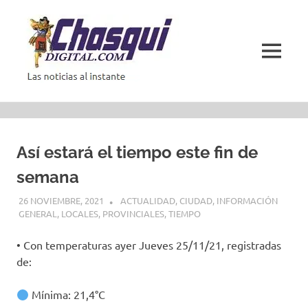
Saltar
al
contenido
MENÚ
Las
noticias
al
instante
Así estará el tiempo este fin de
semana
26 NOVIEMBRE, 2021
ACTUALIDAD
,
CIUDAD
,
INFORMACIÓN
GENERAL
,
LOCALES
,
PROVINCIALES
,
TIEMPO
• Con temperaturas ayer Jueves 25/11/21, registradas
de:
Mínima: 21,4°C