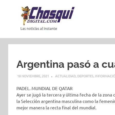
Saltar
al
contenido
Las
noticias
al
instante
Argentina pasó a cua
18 NOVIEMBRE, 2021
ACTUALIDAD
,
DEPORTES
,
INFORMACIÓ
PADEL. MUNDIAL DE QATAR
Ayer se jugó la tercera y última fecha de la zon
la Selección argentina masculina como la femeni
mejor manera la recta final del mundial.