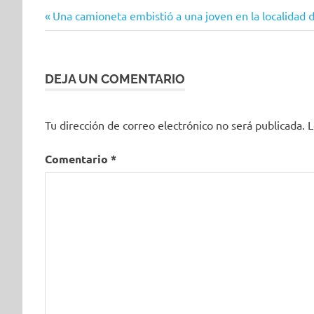
Entrada
Navegación
Una camioneta embistió a una joven en la localidad 
anterior:
de
entradas
DEJA UN COMENTARIO
Tu dirección de correo electrónico no será publicada.
L
Comentario
*