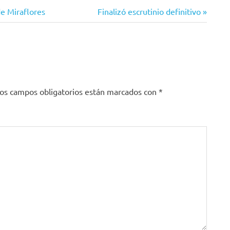
Siguiente
de Miraflores
Finalizó escrutinio definitivo
entrada:
os campos obligatorios están marcados con
*