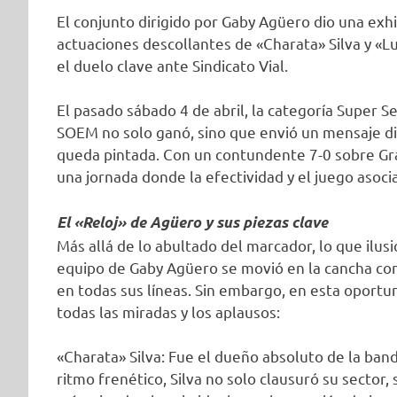
El conjunto dirigido por Gaby Agüero dio una exhi
actuaciones descollantes de «Charata» Silva y «Lui
el duelo clave ante Sindicato Vial.
El pasado sábado 4 de abril, la categoría Super S
SOEM no solo ganó, sino que envió un mensaje dir
queda pintada. Con un contundente 7-0 sobre Gral
una jornada donde la efectividad y el juego asoci
El «Reloj» de Agüero y sus piezas clave
Más allá de lo abultado del marcador, lo que ilusi
equipo de Gaby Agüero se movió en la cancha como
en todas sus líneas. Sin embargo, en esta oport
todas las miradas y los aplausos:
«Charata» Silva: Fue el dueño absoluto de la band
ritmo frenético, Silva no solo clausuró su sector