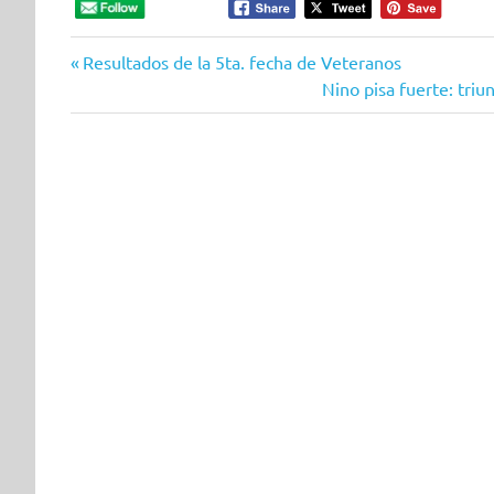
Entrada
Navegación
Resultados de la 5ta. fecha de Veteranos
anterior:
Siguiente
Nino pisa fuerte: triu
de
entrada:
entradas