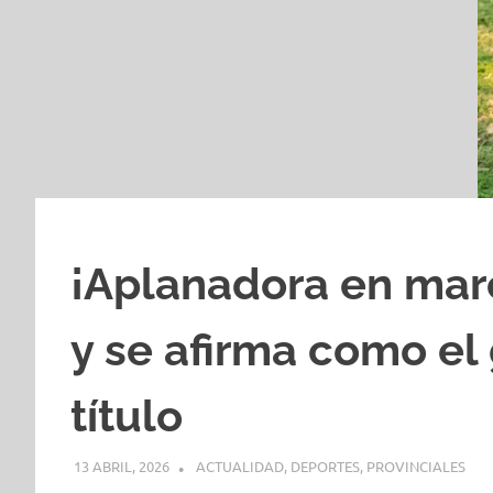
¡Aplanadora en mar
y se afirma como el
título
13 ABRIL, 2026
H P
ACTUALIDAD
,
DEPORTES
,
PROVINCIALES