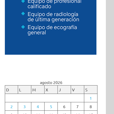
agosto 2026
D
L
M
X
J
V
S
1
2
3
4
5
6
7
8